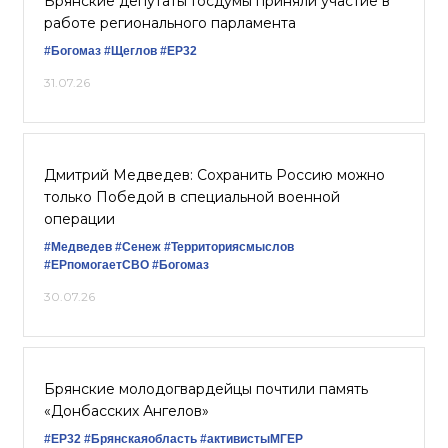
Брянские депутаты Госдумы приняли участие в
работе регионального парламента
#Богомаз
#Щеглов
#ЕР32
31.07.26
Дмитрий Медведев: Сохранить Россию можно
только Победой в специальной военной
операции
#Медведев
#Сенеж
#Территориясмыслов
#ЕРпомогаетСВО
#Богомаз
30.07.26
Брянские молодогвардейцы почтили память
«Донбасских Ангелов»
#ЕР32
#Брянскаяобласть
#активистыМГЕР