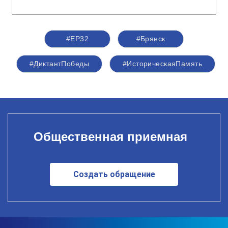
#ЕР32
#Брянск
#ДиктантПобеды
#ИсторическаяПамять
Общественная приемная
Создать обращение