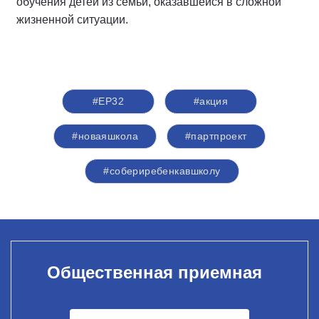
обучения детей из семьи, оказавшейся в сложной
жизненной ситуации.
#ЕР32
#акция
#новаяшкола
#партпроект
#собериребенкавшколу
Общественная приемная