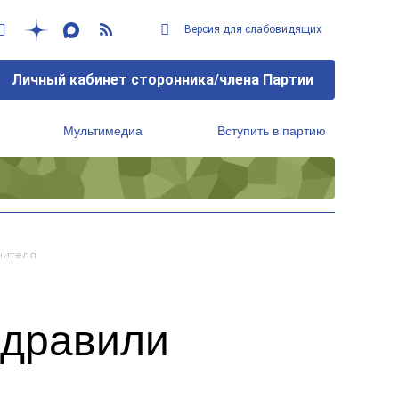
Версия для слабовидящих
Личный кабинет сторонника/члена Партии
Мультимедиа
Вступить в партию
Региональный исполнительный комитет
чителя
здравили