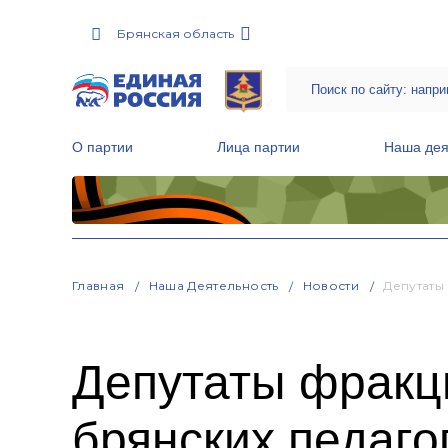
Брянская область
О партии
Лица партии
Наша дея
Местные общественные приемные Партии
Руководитель Региональной обще
Народная программа «Единой России»
Главная
Наша Деятельность
Новости
Депутаты
Депутаты фракц
брянских педаго