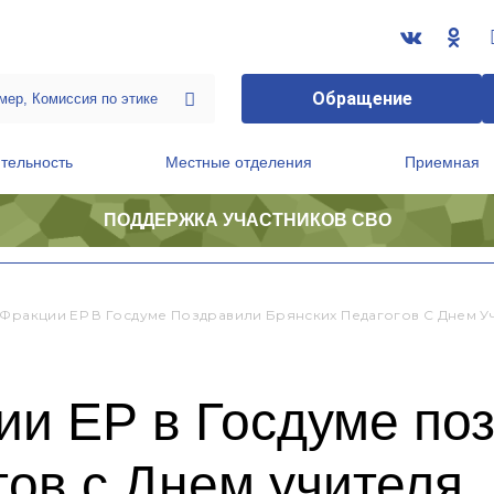
Обращение
тельность
Местные отделения
Приемная
ПОДДЕРЖКА УЧАСТНИКОВ СВО
ственной приемной Председателя Партии
Президиум регионального политического совета
 Фракции ЕР В Госдуме Поздравили Брянских Педагогов С Днем У
ии ЕР в Госдуме по
гов с Днем учителя