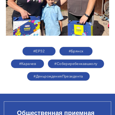
#ЕР32
#Брянск
#Карачев
#Собериребенкавшколу
#ДеньрожденияПрезидента
Общественная приемная