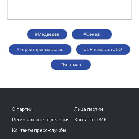
#Медведев
#Сенеж
#Территориясмыслов
#ЕРпомогаетСВО
#Богомаз
О партии
Лица партии
Региональные отделения
Контакты РИК
Контакты пресс-службы