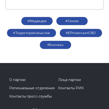
#Медведев
#Сенеж
#Территориясмыслов
#ЕРпомогаетСВО
#Богомаз
О партии
Лица партии
Региональные отделения
Контакты РИК
Контакты пресс-службы