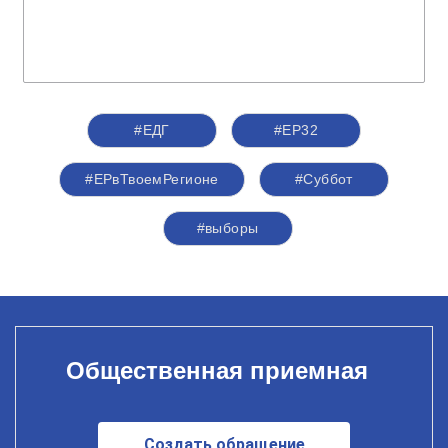
#ЕДГ
#ЕР32
#ЕРвТвоемРегионе
#Суббот
#выборы
Общественная приемная
Создать обращение