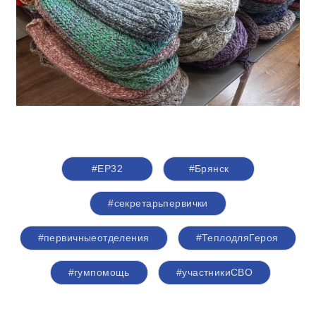
#ЕР32
#Брянск
#секретарьпервички
#первичныеотделения
#ТеплодляГероя
#гумпомощь
#участникиСВО