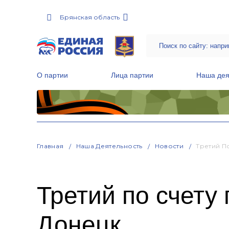
Брянская область
О партии
Лица партии
Наша дея
Местные общественные приемные Партии
Руководитель Региональной обще
Народная программа «Единой России»
Главная
Наша Деятельность
Новости
Третий П
Третий по счету
Донецк