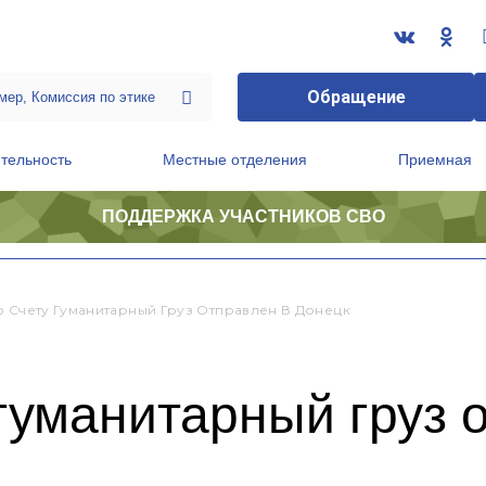
Обращение
тельность
Местные отделения
Приемная
ПОДДЕРЖКА УЧАСТНИКОВ СВО
ственной приемной Председателя Партии
Президиум регионального политического совета
о Счету Гуманитарный Груз Отправлен В Донецк
 гуманитарный груз 