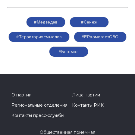
#Медведев
#Сенеж
#Территориясмыслов
#ЕРпомогаетСВО
#Богомаз
О партии
Лица партии
Региональные отделения
Контакты РИК
Контакты пресс-службы
Общественная приемная