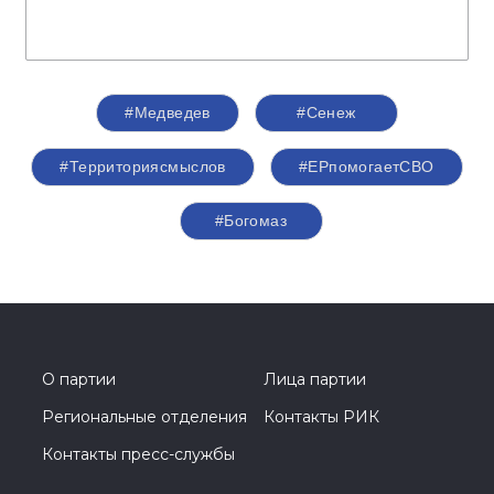
#Медведев
#Сенеж
#Территориясмыслов
#ЕРпомогаетСВО
#Богомаз
О партии
Лица партии
Региональные отделения
Контакты РИК
Контакты пресс-службы