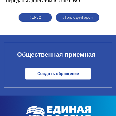
переданы адресатам
в зоне СВО.
#ЕР32
#ТеплодляГероя
Общественная приемная
Создать обращение