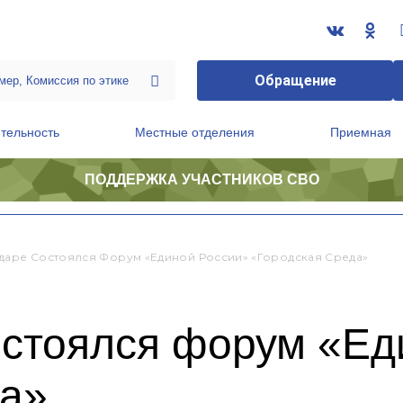
Обращение
тельность
Местные отделения
Приемная
ПОДДЕРЖКА УЧАСТНИКОВ СВО
ственной приемной Председателя Партии
Президиум регионального политического совета
даре Состоялся Форум «Единой России» «Городская Среда»
остоялся форум «Ед
да»