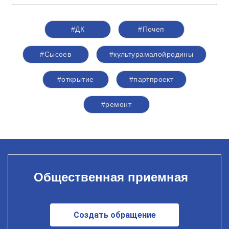
#ДК
#Почеп
#Сысоев
#культурамалойродины
#открытие
#партпроект
#ремонт
Общественная приемная
Создать обращение