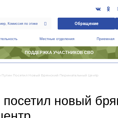
Обращение
тельность
Местные отделения
Приемная
ПОДДЕРЖКА УЧАСТНИКОВ СВО
ственной приемной Председателя Партии
Президиум регионального политического совета
 Путин Посетил Новый Брянский Перинатальный Центр
 посетил новый бря
центр