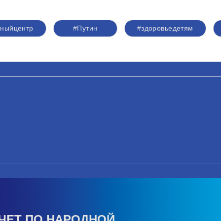
ьныйцентр
#Путин
#здоровьедетям
ЧЕТ ПО НАРОДНОЙ