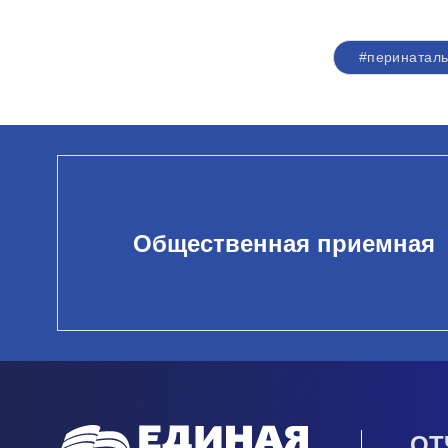
#перинатал
Общественная приемная
ОТ