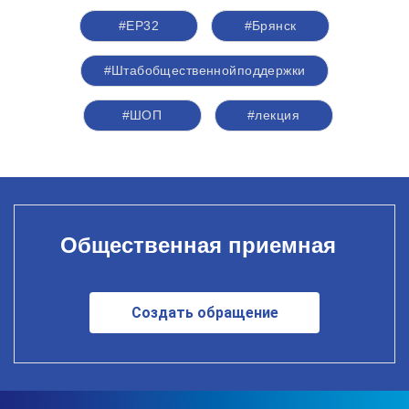
#ЕР32
#Брянск
#Штабобщественнойподдержки
#ШОП
#лекция
Общественная приемная
Создать обращение