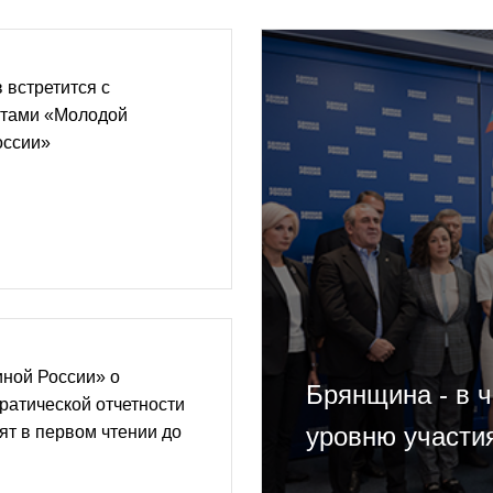
встретится с
стами «Молодой
оссии»
иной России» о
Брянщина - в 
ратической отчетности
уровню участи
ят в первом чтении до