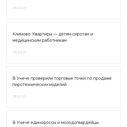
05.02.21
Климово: Квартиры — детям-сиротам и
медицинским работникам
05.02.21
В Унече проверили торговые точки по продаже
пиротехнических изделий
28.12.20
В Унече единороссы и молодогвардейцы