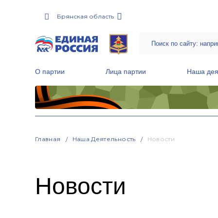
Брянская область
О партии
Лица партии
Наша дея
Местные общественные приемные Партии
Руководитель Региональной обще
Народная программа «Единой России»
Главная
Наша Деятельность
Новости
Новости