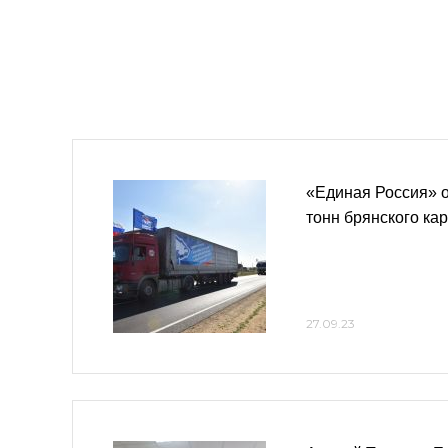
«Единая Россия» о
тонн брянского к
27.09.23