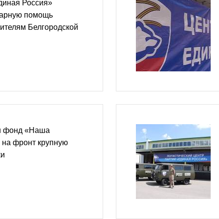
диная Россия»
тарную помощь
ителям Белгородской
и фонд «Наша
 на фронт крупную
ки