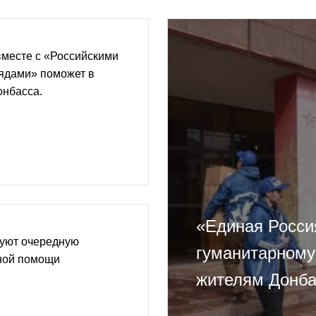
вместе с «Российскими
рядами» поможет в
онбасса.
«Единая Росси
уют очередную
гуманитарному
ной помощи
жителям Донба