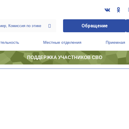
Обращение
тельность
Местные отделения
Приемная
ПОДДЕРЖКА УЧАСТНИКОВ СВО
ственной приемной Председателя Партии
Президиум регионального политического совета