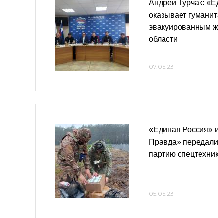
Андрей Турчак: «Е
оказывает гумани
эвакуированным ж
области
07.06.23
«Единая Россия» 
Правда» передали
партию спецтехни
05.06.23