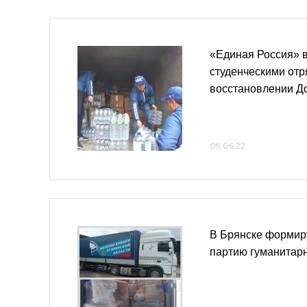
«Единая Россия» 
студенческими от
восстановлении Д
09.06.22
В Брянске формир
партию гуманитар