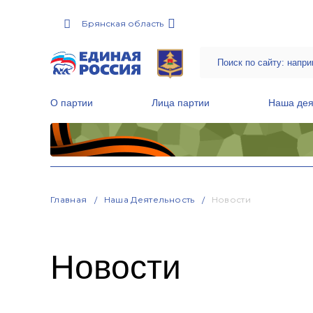
Брянская область
О партии
Лица партии
Наша дея
Местные общественные приемные Партии
Руководитель Региональной обще
Народная программа «Единой России»
Главная
Наша Деятельность
Новости
Новости