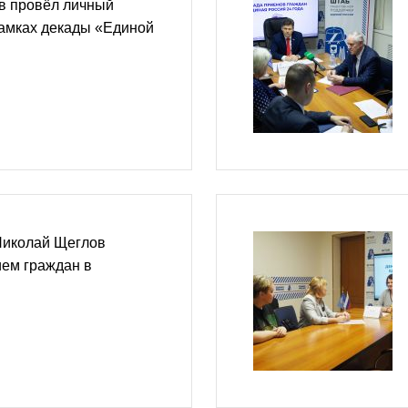
в провёл личный
рамках декады «Единой
Николай Щеглов
ием граждан в