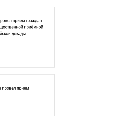
провел прием граждан
бщественной приёмной
йской декады
з провел прием