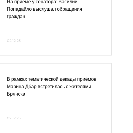
На приёме у сенатора: Василий
Попадайло выслушал обращения
граждан
02.12.25
В рамках тематической декады приёмов
Марина Дбар встретилась с жителями
Брянска
02.12.25