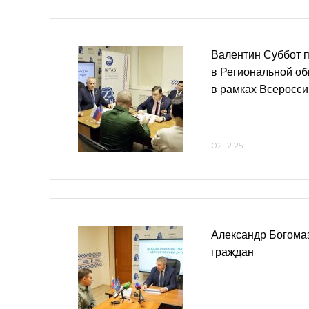
Валентин Суббот 
в Региональной о
в рамках Всеросси
02.12.25
Александр Богома
граждан