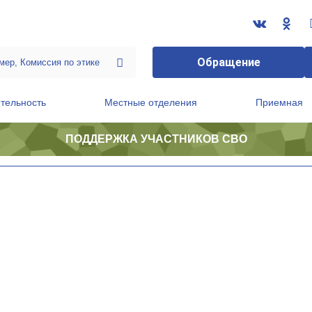
Обращение
тельность
Местные отделения
Приемная
ПОДДЕРЖКА УЧАСТНИКОВ СВО
ственной приемной Председателя Партии
Президиум регионального политического совета