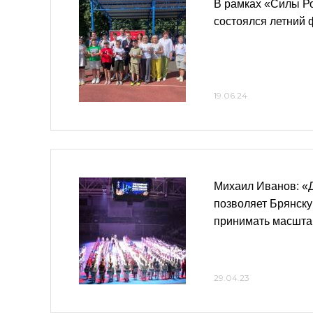
В рамках «Силы Ро
состоялся летний 
19.06.24
Михаил Иванов: «
позволяет Брянску
принимать масшта
29.04.23