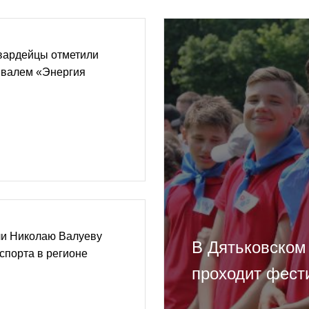
вардейцы отметили
ивалем «Энергия
и Николаю Валуеву
В Дятьковском
спорта в регионе
проходит фест