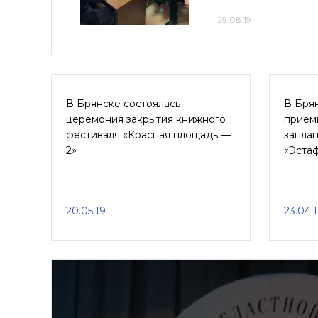
29.08.19
В Брянске состоялась
В Бря
церемония закрытия книжного
прием
фестиваля «Красная площадь —
запла
2»
«Эста
20.05.19
23.04.