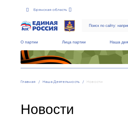
Брянская область
О партии
Лица партии
Наша дея
Местные общественные приемные Партии
Руководитель Региональной обще
Народная программа «Единой России»
Главная
Наша Деятельность
Новости
Новости