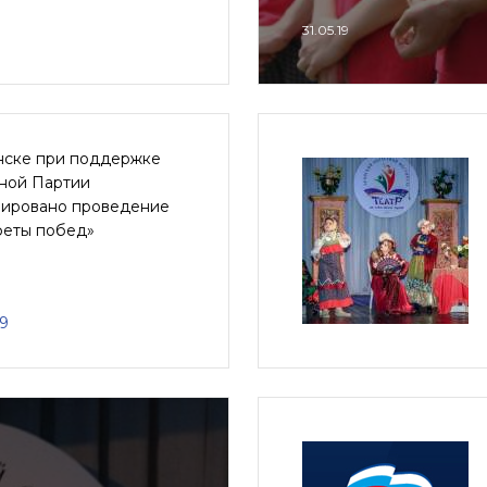
31.05.19
нске при поддержке
ной Партии
нировано проведение
феты побед»
19