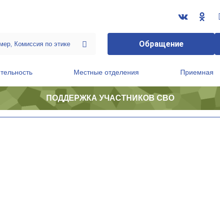
Обращение
тельность
Местные отделения
Приемная
ПОДДЕРЖКА УЧАСТНИКОВ СВО
ственной приемной Председателя Партии
Президиум регионального политического совета