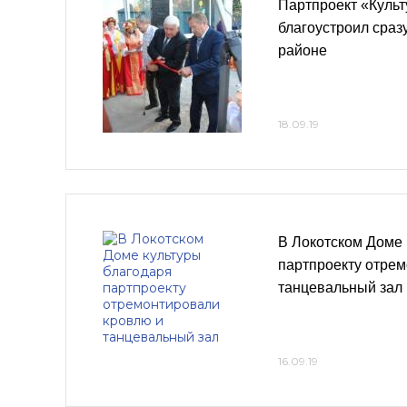
Партпроект «Куль
благоустроил сраз
районе
18.09.19
В Локотском Доме 
партпроекту отре
танцевальный зал
16.09.19