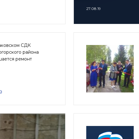
27.08.19
аковском СДК
огорского района
шается ремонт
9