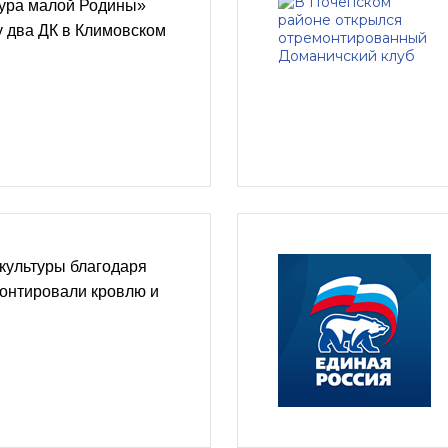
тура малой Родины»
у два ДК в Климовском
культуры благодаря
монтировали кровлю и