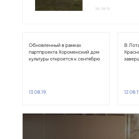
28.08.19
Обновленный в рамках
В Лот
партпроекта Хороменский дом
Красн
культуры откроется к сентябрю
завер
13.08.19
12.08.1