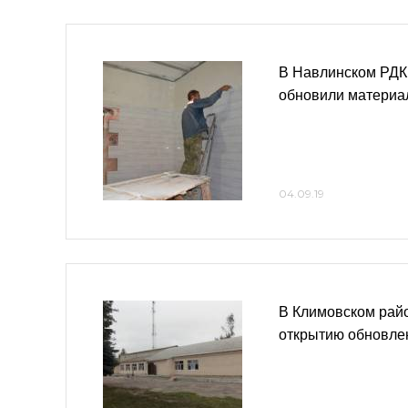
В Навлинском РДК 
обновили материа
04.09.19
В Климовском райо
открытию обновле