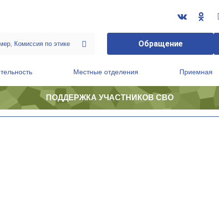
Обращение
тельность
Местные отделения
Приемная
ПОДДЕРЖКА УЧАСТНИКОВ СВО
ственной приемной Председателя Партии
Президиум регионального политического совета