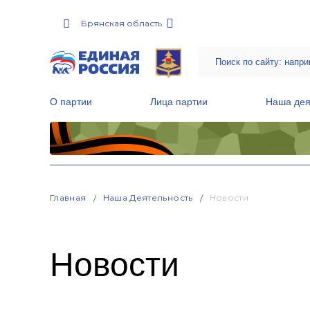
Брянская область
О партии
Лица партии
Наша дея
Местные общественные приемные Партии
Руководитель Региональной обще
Народная программа «Единой России»
Главная
Наша Деятельность
Новости
Новости