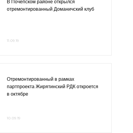
В Почепском районе открылся
отремонтированный Доманичский клуб
11.09.19
Отремонтированный в рамках
партпроекта Жирятинский РДК откроется
в октябре
10.09.19