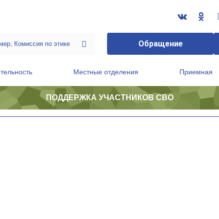
Обращение
тельность
Местные отделения
Приемная
ПОДДЕРЖКА УЧАСТНИКОВ СВО
ственной приемной Председателя Партии
Президиум регионального политического совета