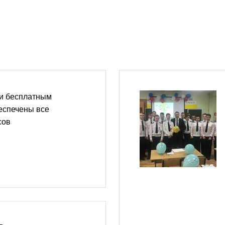
ти бесплатным
еспечены все
сов