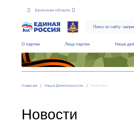
Брянская область
О партии
Лица партии
Наша дея
Местные общественные приемные Партии
Руководитель Региональной обще
Народная программа «Единой России»
Главная
Наша Деятельность
Новости
Новости