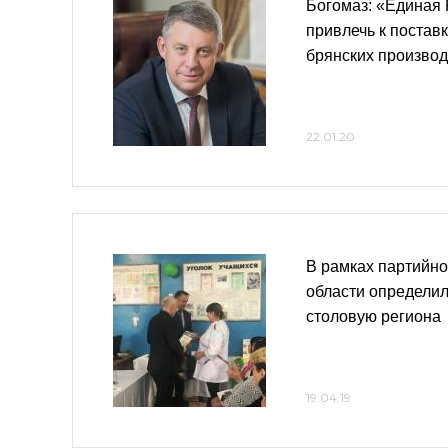
Богомаз: «Единая
привлечь к постав
брянских произво
22.01.20
В рамках партийно
области определи
столовую региона
19.04.19