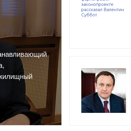
танавливающий
а,
 жилищный