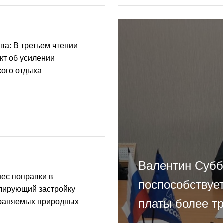
а: В третьем чтении
кт об усилении
кого отдыха
Валентин Суб
ес поправки в
поспособствуе
улирующий застройку
платы более т
храняемых природных