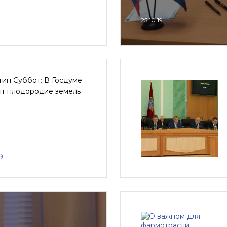
25.10.19
ин Суббот: В Госдуме
ят плодородие земель
9