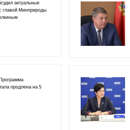
бсудил актуальные
 с главой Минприроды
ылкиным
 Программа
тала продлена на 5