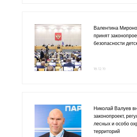
Валентина Миронов
принят законопрое
безопасности детс
18.12.19
Николай Валуев вн
законопроект, рег
лесных и особо о
территорий