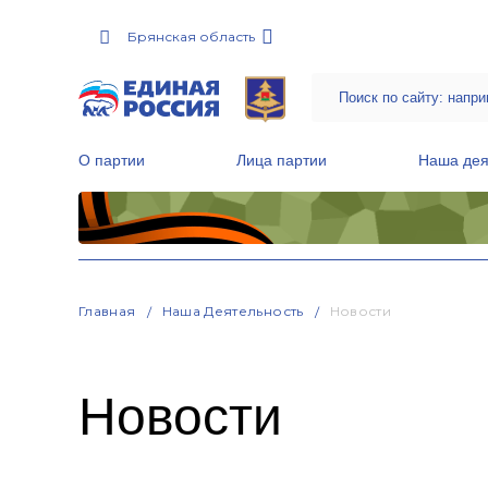
Брянская область
О партии
Лица партии
Наша дея
Местные общественные приемные Партии
Руководитель Региональной обще
Народная программа «Единой России»
Главная
Наша Деятельность
Новости
Новости