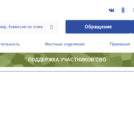
Обращение
тельность
Местные отделения
Приемная
ПОДДЕРЖКА УЧАСТНИКОВ СВО
ственной приемной Председателя Партии
Президиум регионального политического совета