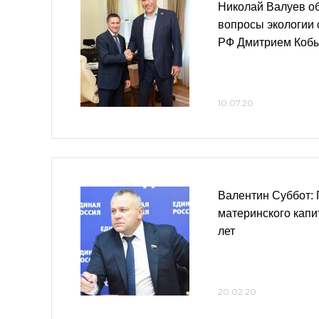
Николай Валуев о
вопросы экологии
РФ Дмитрием Коб
10.07.20
Валентин Суббот:
материнского капи
лет
20.02.20