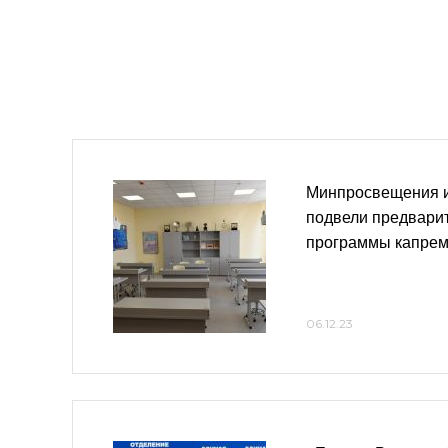
Минпросвещения и
подвели предвари
программы капремо
06.12.23