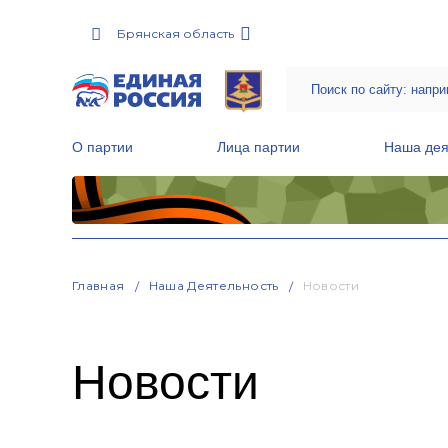
Брянская область
О партии
Лица партии
Наша дея
Местные общественные приемные Партии
Руководитель Региональной обще
Народная программа «Единой России»
Главная
Наша Деятельность
Новости
Новости