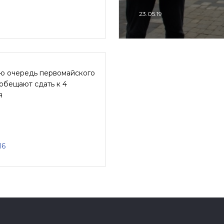
23.05.19
ю очередь первомайского
обещают сдать к 4
я
16