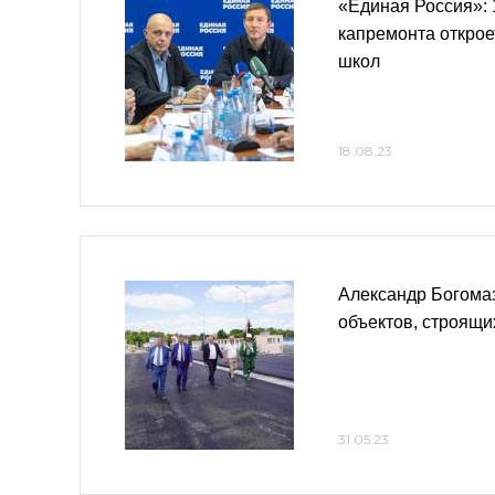
«Единая Россия»: 
капремонта открое
школ
18.08.23
Александр Богомаз
объектов, строящи
31.05.23