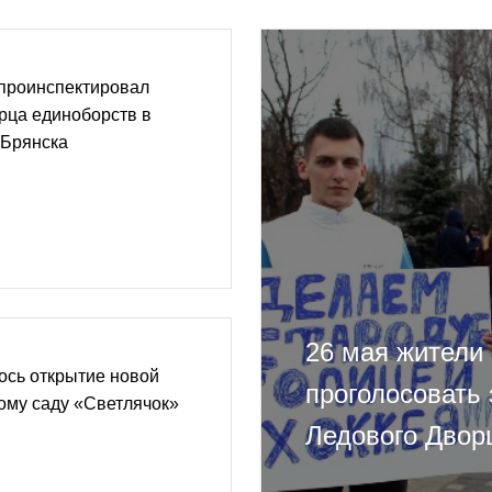
проинспектировал
рца единоборств в
 Брянска
26 мая жители
ось открытие новой
проголосовать 
кому саду «Светлячок»
Ледового Двор