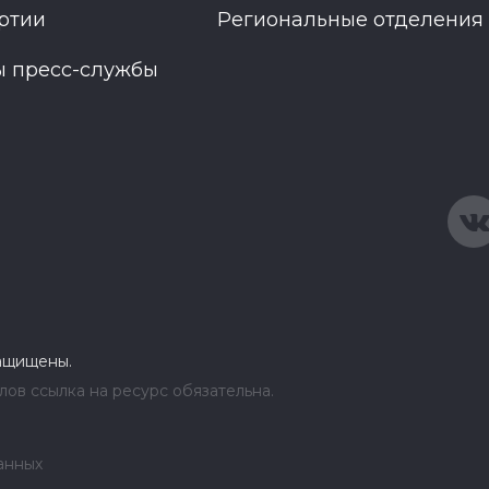
ртии
Региональные отделения
ы пресс-службы
защищены.
ов ссылка на ресурс обязательна.
анных