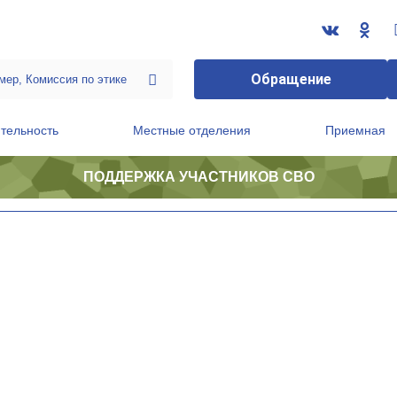
Обращение
тельность
Местные отделения
Приемная
ПОДДЕРЖКА УЧАСТНИКОВ СВО
ственной приемной Председателя Партии
Президиум регионального политического совета