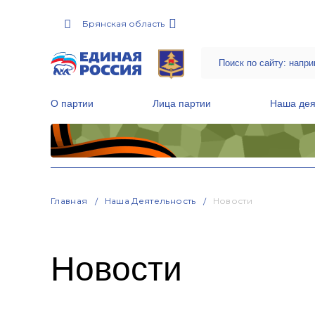
Брянская область
О партии
Лица партии
Наша дея
Местные общественные приемные Партии
Руководитель Региональной обще
Народная программа «Единой России»
Главная
Наша Деятельность
Новости
Новости