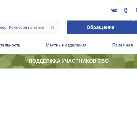
Обращение
тельность
Местные отделения
Приемная
ПОДДЕРЖКА УЧАСТНИКОВ СВО
ственной приемной Председателя Партии
Президиум регионального политического совета