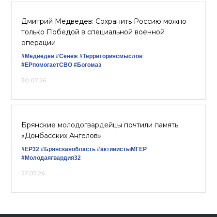
Дмитрий Медведев: Сохранить Россию можно
только Победой в специальной военной
операции
#Медведев
#Сенеж
#Территориясмыслов
#ЕРпомогаетСВО
#Богомаз
30.07.26
Брянские молодогвардейцы почтили память
«Донбасских Ангелов»
#ЕР32
#Брянскаяобласть
#активистыМГЕР
#Молодаягвардия32
27.07.26