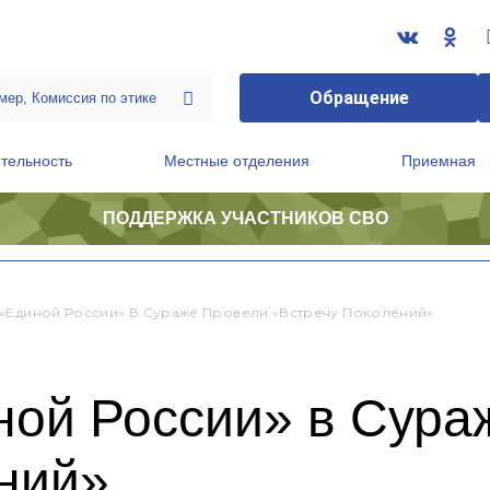
Обращение
тельность
Местные отделения
Приемная
ПОДДЕРЖКА УЧАСТНИКОВ СВО
ственной приемной Председателя Партии
Президиум регионального политического совета
 «Единой России» В Сураже Провели «встречу Поколений»
ной России» в Сура
ний»