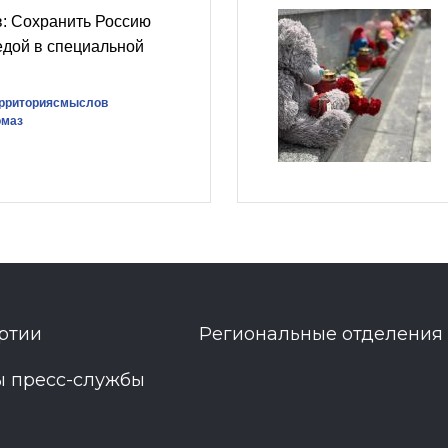
: Сохранить Россию
едой в специальной
рриториясмыслов
омаз
ртии
Региональные отделения
ы пресс-службы