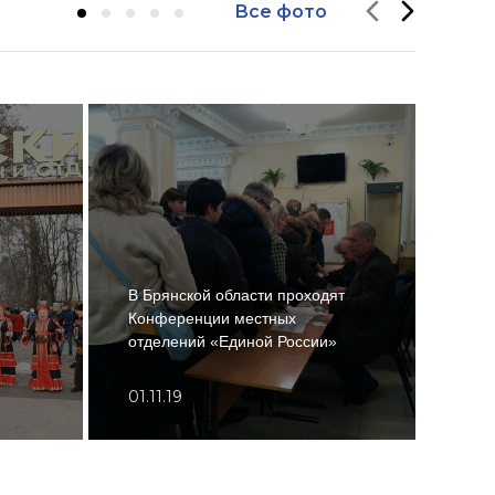
Все фото
В Брянской области проходят
В Бр
Конференции местных
Росс
отделений «Единой России»
акци
01.11.19
07.1