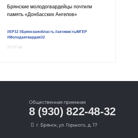
Брянские молодогвардейцы почтили
память «Донбасских Ангелов»
#ЕР32
#Брянскаяобласть
#активистыМГЕР
#Молодаягвардия32
27.07.26
Общественная приемная
8 (930) 822-48-32
г. Брянск, ул. Горького, д. 17