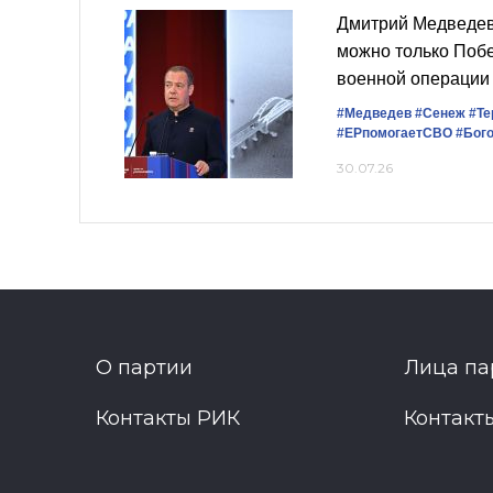
Дмитрий Медведев
можно только Поб
военной операции
#Медведев
#Сенеж
#Те
#ЕРпомогаетСВО
#Бог
30.07.26
О партии
Лица па
Контакты РИК
Контакт