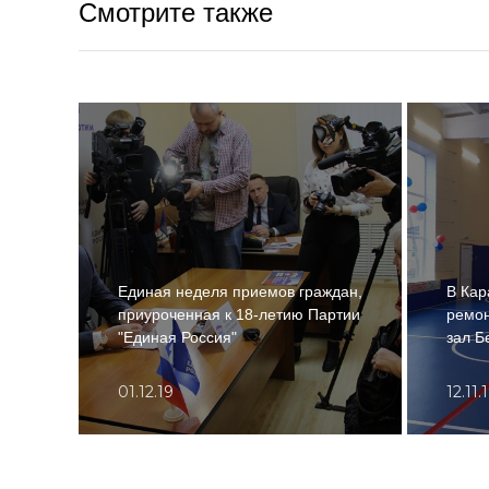
Смотрите также
Единая неделя приемов граждан,
В Кар
приуроченная к 18-летию Партии
ремон
"Единая Россия"
зал Б
01.12.19
12.11.