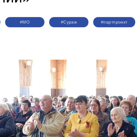
#МО
#Сураж
#партпроект