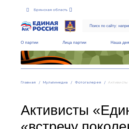
Брянская область
О партии
Лица партии
Наша дея
Местные общественные приемные Партии
Руководитель Региональной обще
Народная программа «Единой России»
Главная
Мультимедиа
Фотогалерея
Активисты
Активисты «Еди
«встречу поколе