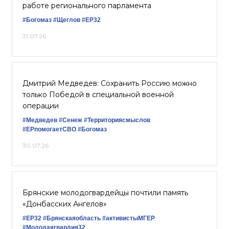
работе регионального парламента
#Богомаз
#Щеглов
#ЕР32
31.07.26
Дмитрий Медведев: Сохранить Россию можно
только Победой в специальной военной
операции
#Медведев
#Сенеж
#Территориясмыслов
#ЕРпомогаетСВО
#Богомаз
30.07.26
Брянские молодогвардейцы почтили память
«Донбасских Ангелов»
#ЕР32
#Брянскаяобласть
#активистыМГЕР
#Молодаягвардия32