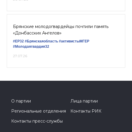
Брянские молодогвардейцы почтили память
«Донбасских Ангелов»
#ЕР32
#Брянскаяобласть
#активистыМГЕР
#Молодаягвардия32
27.07.26
О партии
Лица партии
Региональные отделения
Контакты РИК
Контакты пресс-службы