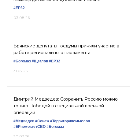
#ЕР32
03.08.26
Брянские депутаты Госдумы приняли участие в
работе регионального парламента
#Богомаз
#Щеглов
#ЕР32
31.07.26
Дмитрий Медведев: Сохранить Россию можно
только Победой в специальной военной
операции
#Медведев
#Сенеж
#Территориясмыслов
#ЕРпомогаетСВО
#Богомаз
30.07.26