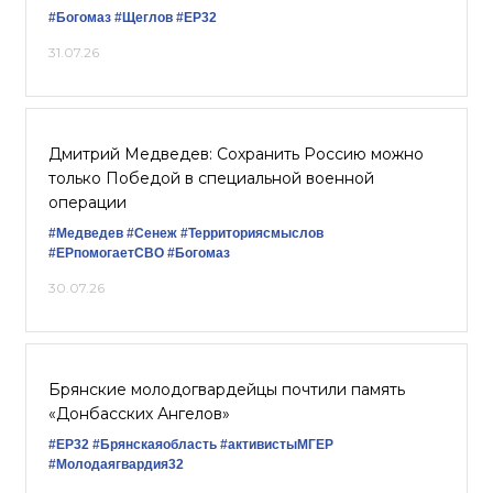
#Богомаз
#Щеглов
#ЕР32
31.07.26
Дмитрий Медведев: Сохранить Россию можно
только Победой в специальной военной
операции
#Медведев
#Сенеж
#Территориясмыслов
#ЕРпомогаетСВО
#Богомаз
30.07.26
Брянские молодогвардейцы почтили память
«Донбасских Ангелов»
#ЕР32
#Брянскаяобласть
#активистыМГЕР
#Молодаягвардия32