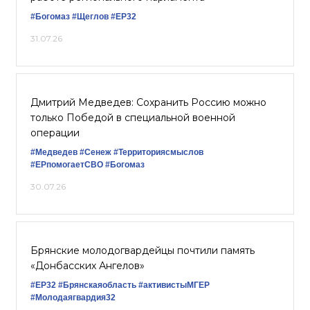
#Богомаз
#Щеглов
#ЕР32
31.07.26
Дмитрий Медведев: Сохранить Россию можно
только Победой в специальной военной
операции
#Медведев
#Сенеж
#Территориясмыслов
#ЕРпомогаетСВО
#Богомаз
30.07.26
Брянские молодогвардейцы почтили память
«Донбасских Ангелов»
#ЕР32
#Брянскаяобласть
#активистыМГЕР
#Молодаягвардия32