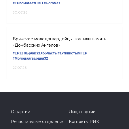
#ЕРпомогаетСВО
#Богомаз
30.07.26
Брянские молодогвардейцы почтили память
«Донбасских Ангелов»
#ЕР32
#Брянскаяобласть
#активистыМГЕР
#Молодаягвардия32
27.07.26
О партии
Лица партии
Региональные отделения
Контакты РИК