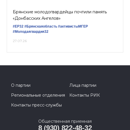
Брянские молодогвардейцы почтили память
«Донбасских Ангелов»
#ЕР32
#Брянскаяобласть
#активистыМГЕР
#Молодаягвардия32
27.07.26
О партии
Лица партии
Региональные отделения
Контакты РИК
Контакты пресс-службы
Общественная приемная
8 (930) 822-48-32