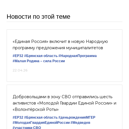
Новости по этой теме
«Единая Россия» включит в новую Народную
программу предложения муниципалитетов
#ЕР32
#Брянская область
#НароднаяПрограмма
#Малая Родина – сила России
22.04.26
Добровольцами в зону СВО отправились шесть
активистов «Молодой Гвардии Единой России» и
«Волонтёрской Роты»
#ЕР32
#Брянская область
#деньрожденияМГЕР
#МолодаяГвардияЕдинойРоссии
#Медведев
#участники СВО