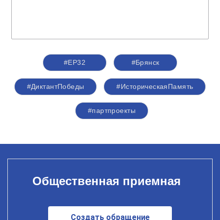
#ЕР32
#Брянск
#ДиктантПобеды
#ИсторическаяПамять
#партпроекты
Общественная приемная
Создать обращение