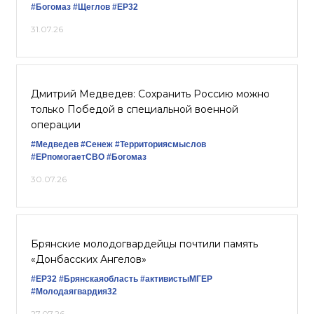
#Богомаз
#Щеглов
#ЕР32
31.07.26
Дмитрий Медведев: Сохранить Россию можно
только Победой в специальной военной
операции
#Медведев
#Сенеж
#Территориясмыслов
#ЕРпомогаетСВО
#Богомаз
30.07.26
Брянские молодогвардейцы почтили память
«Донбасских Ангелов»
#ЕР32
#Брянскаяобласть
#активистыМГЕР
#Молодаягвардия32
27.07.26