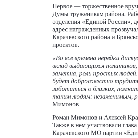
Первое — торжественное вруче
Думы труженикам района. Рабо
отделения «Единой России», д
адрес награжденных прозвучал
Карачевского района и Брянск
проектов.
«Во все времена нередки диску
вклад выдающихся политиков, 
заметна, роль простых людей.
будет добросовестно трудит
заботиться о близких, помни
таким людям: незаменимым, р
Мимонов.
Роман Мимонов и Алексей Кра
Также в нем участвовали глав
Карачевского МО партии «Един