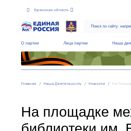
Брянская область
О партии
Лица партии
Наша дея
Местные общественные приемные Партии
Руководитель Региональной обще
Народная программа «Единой России»
Главная
Наша Деятельность
Новости
На Площа
На площадке ме
библиотеки им. Б