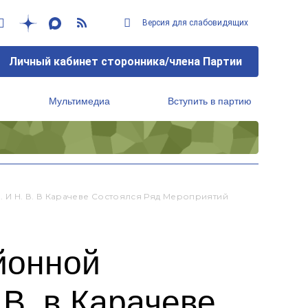
Версия для слабовидящих
Личный кабинет сторонника/члена Партии
Мультимедиа
Вступить в партию
Региональный исполнительный комитет
 И Н. В. В Карачеве Состоялся Ряд Мероприятий
йонной
 В. в Карачеве