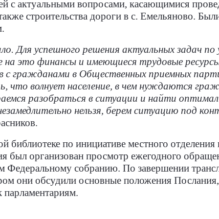
ей с актуальными вопросами, касающимися провед
 также строительства дороги в с. Емельяново. Бы
.
ало. Для успешного решения актуальных задач по
 на это финансы и имеющиеся трудовые ресурсы 
в с гражданами в Общественных приемных парти
ь, что волнует население, в чем нуждаются гра
аемся разобраться в ситуации и найти оптимал
незамедлительно нельзя, берем ситуацию под кон
расников.
ой библиотеке по инициативе местного отделения 
ия был организован просмотр ежегодного обраще
ем Федеральному собранию.
По завершении транс
ором они обсудили основные положения Послания,
к парламентариям.