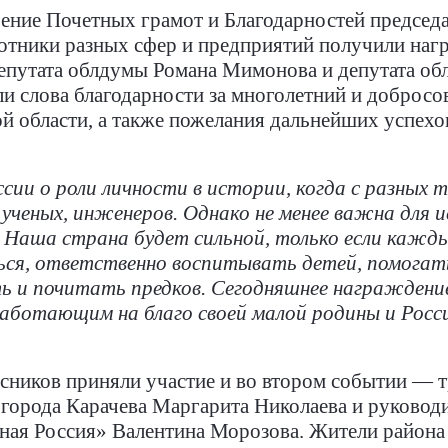
ние Почетных грамот и Благодарностей председа
тники разных сфер и предприятий получили нагр
епутата облдумы Романа Мимонова и депутата об
и слова благодарности за многолетний и добросов
ой области, а также пожелания дальнейших успехо
ссии о роли личности в истории, когда с разных
ученых, инженеров. Однако не менее важна для и
 Наша страна будет сильной, только если кажды
ься, ответственно воспитывать детей, помога
ть и почитать предков. Сегодняшнее награждени
аботающим на благо своей малой родины и Росс
сников приняли участие и во втором событии — 
а города Карачева Маргарита Николаева и руково
ая Россия» Валентина Морозова. Жители района 