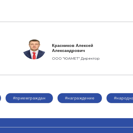
Красников Алексей
Александрович
ООО "ЮАМЕТ" Директор
#приемграждан
#награждение
#народн