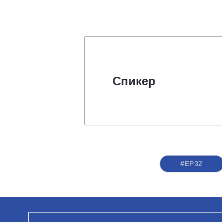
Спикер
#ЕР32