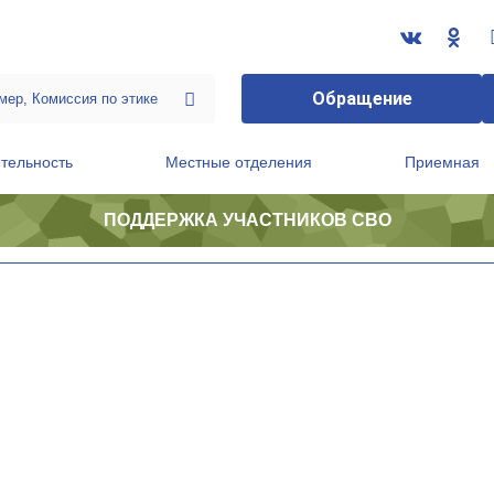
Обращение
тельность
Местные отделения
Приемная
ПОДДЕРЖКА УЧАСТНИКОВ СВО
ственной приемной Председателя Партии
Президиум регионального политического совета