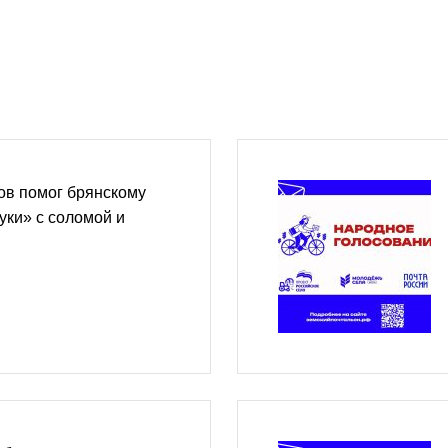
ов помог брянскому
ки» с соломой и
и