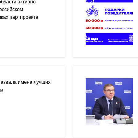
бласти активно
оссийском
мках партпроекта
назвала имена лучших
ны