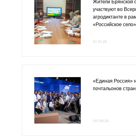
Жители Брянской о
участвуют во Всер
агродиктанте в ра
«Российское село»
10.10.25
«Единая Россия» 
почтальонов стра
09.06.25