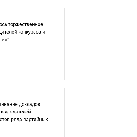
ось торжественное
ителей конкурсов и
сии"
шивание докладов
председателей
етов ряда партийных