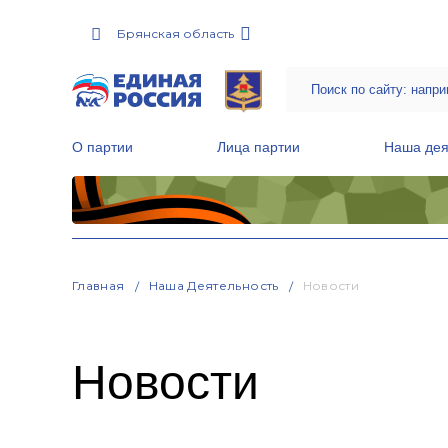
Брянская область
О партии
Лица партии
Наша дея
Местные общественные приемные Партии
Руководитель Региональной обще
Народная программа «Единой России»
Главная
Наша Деятельность
Новости
Новости