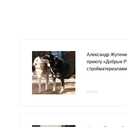
Александр Жутенк
приюту «Добрые Ру
стройматериалам
21.11.25