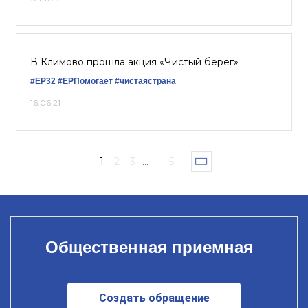
В Климово прошла акция «Чистый берег»
#ЕР32
#ЕРПомогает
#чистаястрана
16.06.21
1
2
3
...
5
Общественная приемная
Создать обращение