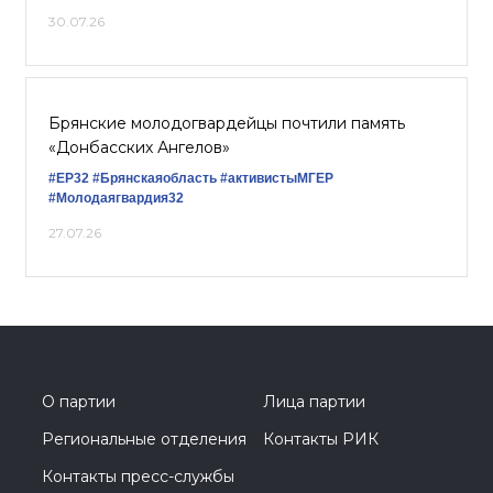
30.07.26
Брянские молодогвардейцы почтили память
«Донбасских Ангелов»
#ЕР32
#Брянскаяобласть
#активистыМГЕР
#Молодаягвардия32
27.07.26
О партии
Лица партии
Региональные отделения
Контакты РИК
Контакты пресс-службы