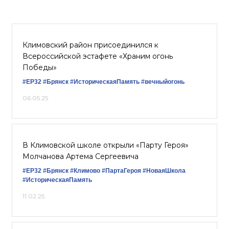
Климовский район присоединился к
Всероссийской эстафете «Храним огонь
Победы»
#ЕР32
#Брянск
#ИсторическаяПамять
#вечныйогонь
06.05.25
В Климовской школе открыли «Парту Героя»
Молчанова Артема Сергеевича
#ЕР32
#Брянск
#Климово
#ПартаГероя
#НоваяШкола
#ИсторическаяПамять
11.02.25