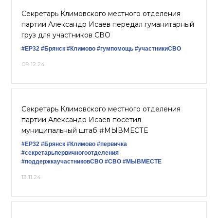
Секретарь Климовского местного отделения
партии Александр Исаев передал гуманитарный
груз для участников СВО
#ЕР32
#Брянск
#Климово
#гумпомощь
#участникиСВО
09.12.24
Секретарь Климовского местного отделения
партии Александр Исаев посетил
муниципальный штаб #МЫВМЕСТЕ
#ЕР32
#Брянск
#Климово
#первичка
#секретарьпервичногоотделения
#поддержкаучастниковСВО
#СВО
#МЫВМЕСТЕ
13.11.24