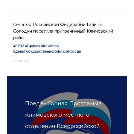
Сенатор Российской Федерации Галина
Солодун посетила приграничный Климовский
район
#ЕР32
#Брянск
#Климово
#ДеньГосударственногофлагаРоссии
22.08.24
Предвыборная Программа
Климовского местного
отделения Всероссийской