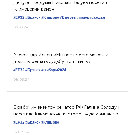
Депутат Госдумы Николай Валуев посетил
Климовский район
#ЕР32
#Брянск
#Климово
#Валуев
#приемграждан
09.10.24
Александр Исаев: «Мы все вместе можем и
должны решать судьбу Брянщины»
#ЕР32
#Брянск
#выборы2024
08.09.24
С рабочим визитом сенатор РФ Галина Солодун
посетила Климовскую картофельную компанию
#ЕР32
#Брянск
#Климово
27.08.24