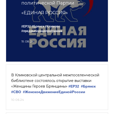
политической Партии
«ЕДИНАЯ РОССИЯ»
#ЕР32
#Брянск
#Климово
#предвыборнаяпрограмма
19.08.24
В Климовской центральной межпоселенческой
библиотеке состоялось открытие выставки
«Женщины Героев Брянщины»
#ЕР32
#Брянск
#СВО
#ЖенскоеДвижениеЕдинойРоссии
10.06.24