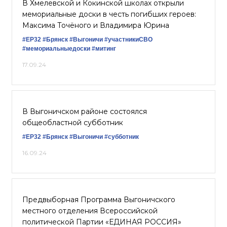
В Хмелевской и Кокинской школах открыли
мемориальные доски в честь погибших героев:
Максима Точёного и Владимира Юрина
#ЕР32
#Брянск
#Выгоничи
#участникиСВО
#мемориальныедоски
#митинг
17.09.24
В Выгоничском районе состоялся
общеобластной субботник
#ЕР32
#Брянск
#Выгоничи
#субботник
16.09.24
Предвыборная Программа Выгоничского
местного отделения Всероссийской
политической Партии «ЕДИНАЯ РОССИЯ»