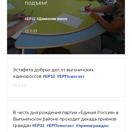
подъем!
#ЕР32
#Движение вверх
23.11.23
Эстафета добрых дел от выгоничских
единороссов
#ЕР32
#ЕРПомогает
01.12.22
В честь дня рождения партии «Единая Россия» в
Выгоничском районе проходит декада приемов
граждан
#ЕР32
#ЕРПомогает
#приемграждан