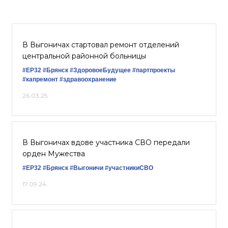
В Выгоничах стартовал ремонт отделений
центральной районной больницы
#ЕР32
#Брянск
#ЗдоровоеБудущее
#партпроекты
#капремонт
#здравоохранение
26.03.25
В Выгоничах вдове участника СВО передали
орден Мужества
#ЕР32
#Брянск
#Выгоничи
#участникиСВО
17.09.24