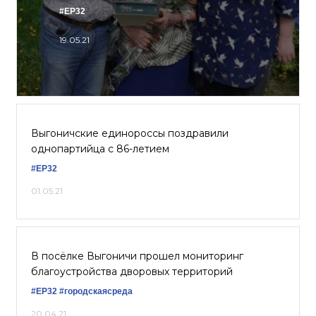
#ЕР32
19.05.21
Выгоничские единороссы поздравили
однопартийца с 86-летием
#ЕР32
01.05.21
В посёлке Выгоничи прошел мониторинг
благоустройства дворовых территорий
#ЕР32
#городскаясреда
20.04.21