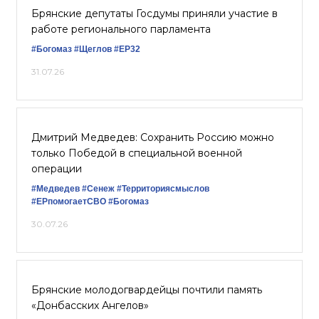
Брянские депутаты Госдумы приняли участие в
работе регионального парламента
#Богомаз
#Щеглов
#ЕР32
31.07.26
Дмитрий Медведев: Сохранить Россию можно
только Победой в специальной военной
операции
#Медведев
#Сенеж
#Территориясмыслов
#ЕРпомогаетСВО
#Богомаз
30.07.26
Брянские молодогвардейцы почтили память
«Донбасских Ангелов»