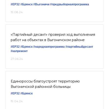
#ЕР32
#Брянск
#Выгоничи
#предвыборнаяпрограмма
19.08.24
«Партийный десант» проверил ход выполнения
работ на объектах в Выгоничском районе
#ЕР32
#Брянск
#народнаяпрограмма
#партийныйдесант
#капремонт
27.06.24
Единороссы благоустроят территорию
Выгоничской районной больницы
#ЕР32
#Брянск
19.04.24