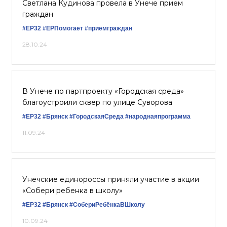
Светлана Кудинова провела в Унече прием
граждан
#ЕР32
#ЕРПомогает
#приемграждан
28.10.24
В Унече по партпроекту «Городская среда»
благоустроили сквер по улице Суворова
#ЕР32
#Брянск
#ГородскаяСреда
#народнаяпрограмма
11.09.24
Унечские единороссы приняли участие в акции
«Собери ребенка в школу»
#ЕР32
#Брянск
#СобериРебёнкаВШколу
10.09.24