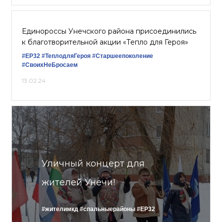
Единороссы Унечского района присоединились
к благотворительной акции «Тепло для Героя»
#ЕР32
#ТеплодляГероя
#Старшеепоколение
#СвоихНеБросаем
13.02.24
Уличный концерт для
жителей Унечи!
#жителимкд
#спальныерайоны
#ЕР32