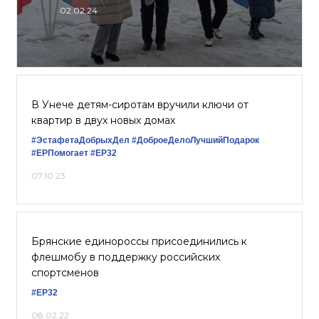
02.02.24
В Унече детям-сиротам вручили ключи от
квартир в двух новых домах
#ЭстафетаДобрыхДел
#ДоброеДелоЛучшийПодарок
#ЕРПомогает
#ЕР32
07.10.23
Брянские единороссы присоединились к
флешмобу в поддержку российских
спортсменов
#ЕР32
08.02.22