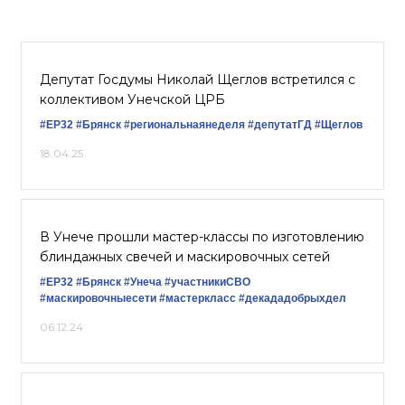
Депутат Госдумы Николай Щеглов встретился с
коллективом Унечской ЦРБ
#ЕР32
#Брянск
#региональнаянеделя
#депутатГД
#Щеглов
18.04.25
В Унече прошли мастер-классы по изготовлению
блиндажных свечей и маскировочных сетей
#ЕР32
#Брянск
#Унеча
#участникиСВО
#маскировочныесети
#мастеркласс
#декададобрыхдел
06.12.24