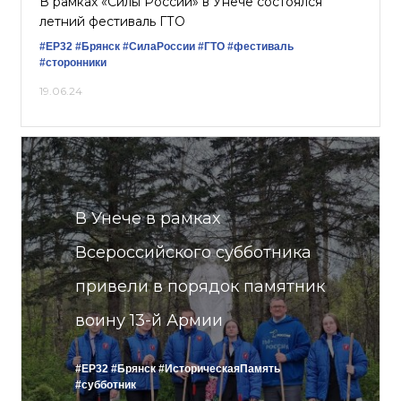
В рамках «Силы России» в Унече состоялся
летний фестиваль ГТО
#ЕР32
#Брянск
#СилаРоссии
#ГТО
#фестиваль
#сторонники
19.06.24
В Унече в рамках
Всероссийского субботника
привели в порядок памятник
воину 13-й Армии
#ЕР32
#Брянск
#ИсторическаяПамять
#субботник