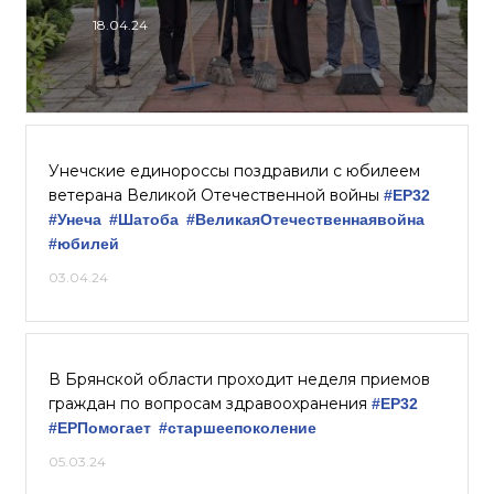
18.04.24
Унечские единороссы поздравили с юбилеем
ветерана Великой Отечественной войны
#ЕР32
#Унеча
#Шатоба
#ВеликаяОтечественнаявойна
#юбилей
03.04.24
В Брянской области проходит неделя приемов
граждан по вопросам здравоохранения
#ЕР32
#ЕРПомогает
#старшеепоколение
05.03.24